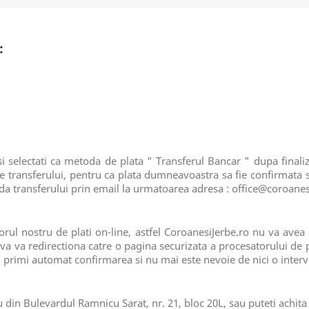
:
si selectati ca metoda de plata " Transferul Bancar " dupa final
 transferului, pentru ca plata dumneavoastra sa fie confirmata s
ada transferului prin email la urmatoarea adresa : office@coroane
torul nostru de plati on-line, astfel CoroanesiJerbe.ro nu va ave
 va va redirectiona catre o pagina securizata a procesatorului de p
m primi automat confirmarea si nu mai este nevoie de nici o inte
 din Bulevardul Ramnicu Sarat, nr. 21, bloc 20L, sau puteti achita d