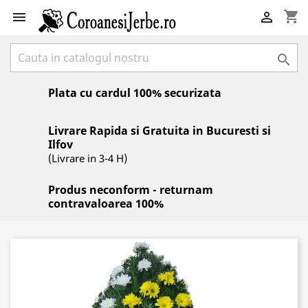
shopping_cart



Plata cu cardul 100% securizata
Livrare Rapida si Gratuita in Bucuresti si
Ilfov
(Livrare in 3-4 H)
Produs neconform - returnam
contravaloarea 100%