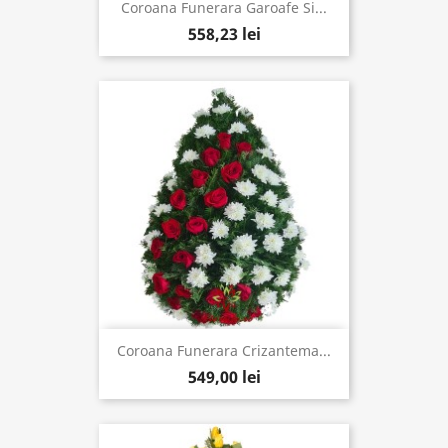
Coroana Funerara Garoafe Si...
558,23 lei
Coroana Funerara Crizantema...
549,00 lei